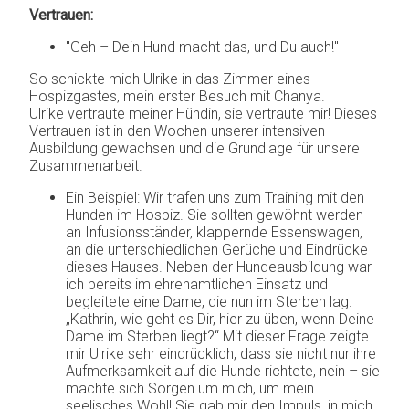
Vertrauen:
"Geh – Dein Hund macht das, und Du auch!"
So schickte mich Ulrike in das Zimmer eines
Hospizgastes, mein erster Besuch mit Chanya.
Ulrike vertraute meiner Hündin, sie vertraute mir! Dieses
Vertrauen ist in den Wochen unserer intensiven
Ausbildung gewachsen und die Grundlage für unsere
Zusammenarbeit.
Ein Beispiel: Wir trafen uns zum Training mit den
Hunden im Hospiz. Sie sollten gewöhnt werden
an Infusionsständer, klappernde Essenswagen,
an die unterschiedlichen Gerüche und Eindrücke
dieses Hauses. Neben der Hundeausbildung war
ich bereits im ehrenamtlichen Einsatz und
begleitete eine Dame, die nun im Sterben lag.
„Kathrin, wie geht es Dir, hier zu üben, wenn Deine
Dame im Sterben liegt?“ Mit dieser Frage zeigte
mir Ulrike sehr eindrücklich, dass sie nicht nur ihre
Aufmerksamkeit auf die Hunde richtete, nein – sie
machte sich Sorgen um mich, um mein
seelisches Wohl! Sie gab mir den Impuls, in mich