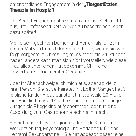
Begleitung
ehrenamtliches Engagement in der
„Tiergestützten
IN MEMORIAN
Therapie im Hospiz“!
Tierbesuchs-
KONTAKT
dienst
Der Begriff Engagement reicht aus meiner Sicht nicht
aus, um umfassend Dein Wirken zu beschreiben. Aber
dazu später!
Meine sehr geehrten Damen und Herren, als ich zum
ersten Mal von Frau Ulrike Sänger hörte, wurde sie wie
folgt vorgestellt: Ulrikes Tag muss mehr als 24 Stunden
haben, anders kann man sich nicht vorstellen, wie diese
Frau alles unter einen Hut bekommt! Oh – eine
Powerfrau, so mein erster Gedanke.
Über ihr Alter schweige ich mich aus, aber so viel zu
ihrer Person: Sie ist verheiratet mit Lothar Sänger, hat 3
leibliche Kinder – das Jünste ist mittlerweile 20 – und
ihre Familie hat vor 14 Jahren einen damals 6 jährigen
Jungen als Pflegekind aufgenommen, der nun eine
Ausbildung zum Gastronomiefachmann macht.
Sie hat studiert: ev. Religionspädagogik, Kunst, und
Werkerziehung, Psychologie und Pädagogik für das
Lehramt Sekundarstufe I. Sie hat abgeschlossen: eine