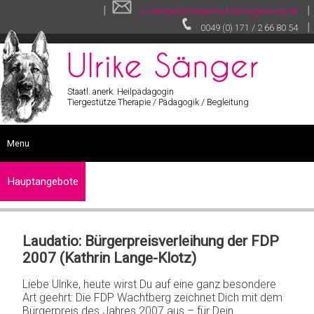
|
|
u.saenger@tiergestuetzte-begleitung.de
|
0049 (0) 171 / 2 66 80 54
Staatl. anerk. Heilpädagogin
Tiergestütze Therapie / Pädagogik / Begleitung
Menu
START
Hauptangebote
SEMINARE
Tiergestützte
SONSTIGE LEISTUNGEN
Therapie
Laudatio: Bürgerpreisverleihung der FDP
VITA
2007 (Kathrin Lange-Klotz)
Tiergestützte
VIDEOS
Pädagogik
Liebe Ulrike, heute wirst Du auf eine ganz besondere
TEXTE
Art geehrt: Die FDP Wachtberg zeichnet Dich mit dem
Tiergestützte
GALERIE
Bürgerpreis des Jahres 2007 aus – für Dein