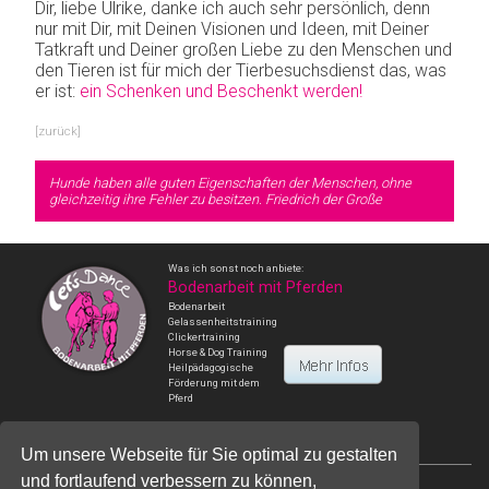
Dir, liebe Ulrike, danke ich auch sehr persönlich, denn
nur mit Dir, mit Deinen Visionen und Ideen, mit Deiner
Tatkraft und Deiner großen Liebe zu den Menschen und
den Tieren ist für mich der Tierbesuchsdienst das, was
er ist:
ein Schenken und Beschenkt werden!
[zurück]
Hunde haben alle guten Eigenschaften der Menschen,
ohne
gleichzeitig ihre Fehler zu besitzen.
Friedrich der Große
Was ich sonst noch anbiete:
Bodenarbeit mit Pferden
Bodenarbeit
Gelassenheitstraining
Clickertraining
Horse & Dog Training
Heilpädagogische
Förderung mit dem
Pferd
Um unsere Webseite für Sie optimal zu gestalten
und fortlaufend verbessern zu können,