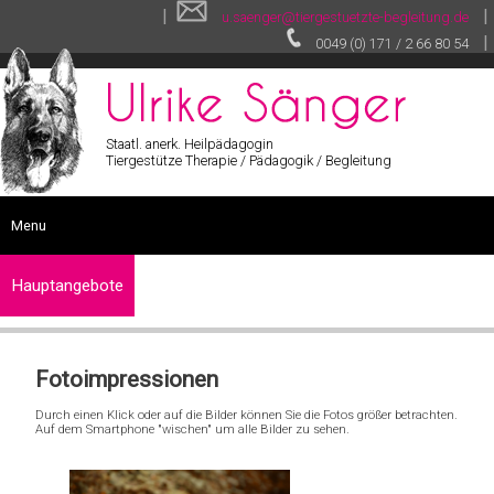
|
|
u.saenger@tiergestuetzte-begleitung.de
|
0049 (0) 171 / 2 66 80 54
Staatl. anerk. Heilpädagogin
Tiergestütze Therapie / Pädagogik / Begleitung
Menu
START
Hauptangebote
SEMINARE
Tiergestützte
SONSTIGE LEISTUNGEN
Therapie
Fotoimpressionen
VITA
Tiergestützte
VIDEOS
Durch einen Klick oder auf die Bilder können Sie die Fotos größer betrachten.
Pädagogik
Auf dem Smartphone "wischen" um alle Bilder zu sehen.
TEXTE
Tiergestützte
GALERIE