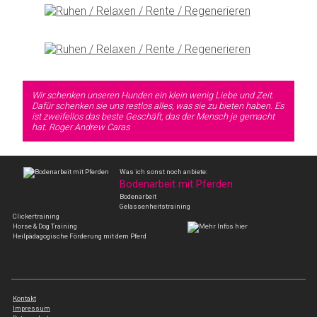
Wir schenken unseren Hunden ein klein wenig Liebe und Zeit.
Dafür schenken sie uns restlos alles, was sie zu bieten haben. Es
ist zweifellos das beste Geschäft, das der Mensch je gemacht
hat.
Roger Andrew Caras
Was ich sonst noch anbiete:
Bodenarbeit mit Pferden
Bodenarbeit
Gelassenheitstraining
Clickertraining
Horse & Dog Training
Heilpädagogische Förderung mit dem Pferd
Kontakt
Impressum