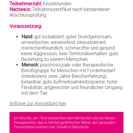
Teilnehmerzahl:
Einzelstunden
Nachweis:
Teilnahmezertifikat nach bestandener
Abschlussprüfung
Voraussetzung:
Hund:
gut sozialisiert, guter Grundgehorsam,
umweltsicher, wesensfest, stresstolerant,
menschenfreundlich, schmerzfrei und gesund,
keine Aggression, kein Territorialverhalten, gute
Beziehung zu seinem Menschen.
Mensch:
psychosoziale oder therapeutische
Berufsgruppe für Menschen mit Förderbedarf
(mindestens zwei Jahre Berufserfahrung),
belastbar, gute Aufmerksamkeitsspanne, hohe
Flexibilität, artgerechter und freundlicher Umgang
mit dem Tier.
Anfrage zur Anmeldung hier
Ich fürchte, die Tiere betrachten den Menschen als ein Wesen
Ihresgleichen, das in höchst gefährlicher Weise den gesunden
Tierverstand verloren hat.
Friedrich Nietzsche