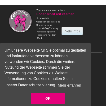
Was ich sonst noch anbiete:
Bodenarbeit mit Pferden
Bodenarbeit
Gelassenheitstraining
Clickertraining
Horse & Dog Training
Heilpädagogische
Förderung mit dem
Pferd
Um unsere Webseite für Sie optimal zu gestalten
und fortlaufend verbessern zu können,
Kontakt
verwenden wir Cookies. Durch die weitere
Impressum
Datenschutz
Nutzung der Webseite stimmen Sie der
Verwendung von Cookies zu. Weitere
Ulrike Sänger - Staatl. anerk. Heilpädagogin,
Informationen zu Cookies erhalten Sie in
Tiergestützte Therapie/Pädagogik/Begleitung
Am Feldpütz 12, 53343 Wachtberg
unserer Datenschutzerklärung.
Mehr erfahren
Telefon:
0049 (0) 228 / 34 91 71
oder
0049 (0) 171/ 2 66 80 54
OK
E-Mail: u.saenger@tiergestuetzte-begleitung.de
(c) Copyright Ulrike Sänger