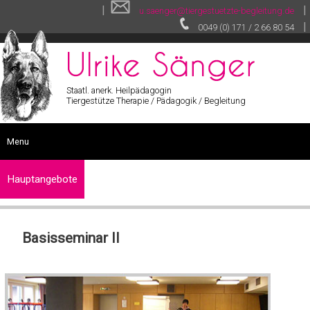
|
|
u.saenger@tiergestuetzte-begleitung.de
|
0049 (0) 171 / 2 66 80 54
Staatl. anerk. Heilpädagogin
Tiergestütze Therapie / Pädagogik / Begleitung
Menu
START
Hauptangebote
SEMINARE
Tiergestützte
SONSTIGE LEISTUNGEN
Therapie
Basisseminar II
VITA
Tiergestützte
VIDEOS
Pädagogik
TEXTE
Tiergestützte
GALERIE