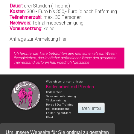
Dauer:
drei Stunden (Theorie)
Kosten:
300,- Euro bis 350,- Euro je nach Entfernung
Teilnehmerzahl:
max. 30 Personen
Nachweis:
Teilnahmebescheinigung
Voraussetzung:
keine
Anfrage zur Anmeldung hier
Ich fürchte, die Tiere betrachten den Menschen als ein Wesen
Ihresgleichen, das in höchst gefährlicher Weise den gesunden
Tierverstand verloren hat.
Friedrich Nietzsche
Was ich sonst noch anbiete:
Bodenarbeit mit Pferden
Bodenarbeit
Gelassenheitstraining
Clickertraining
Horse & Dog Training
Heilpädagogische
Förderung mit dem
Pferd
Um unsere Webseite für Sie optimal zu gestalten