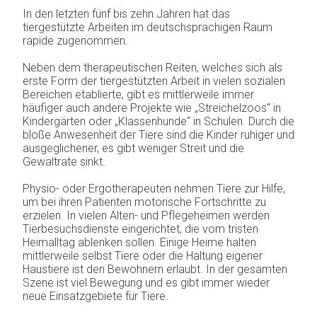
Begleitung
In den letzten fünf bis zehn Jahren hat das
IN MEMORIAN
tiergestützte Arbeiten im deutschsprachigen Raum
Tierbesuchs-
rapide zugenommen.
KONTAKT
dienst
Neben dem therapeutischen Reiten, welches sich als
erste Form der tiergestützten Arbeit in vielen sozialen
Bereichen etablierte, gibt es mittlerweile immer
häufiger auch andere Projekte wie „Streichelzoos“ in
Kindergärten oder „Klassenhunde“ in Schulen. Durch die
bloße Anwesenheit der Tiere sind die Kinder ruhiger und
ausgeglichener, es gibt weniger Streit und die
Gewaltrate sinkt.
Physio- oder Ergotherapeuten nehmen Tiere zur Hilfe,
um bei ihren Patienten motorische Fortschritte zu
erzielen. In vielen Alten- und Pflegeheimen werden
Tierbesuchsdienste eingerichtet, die vom tristen
Heimalltag ablenken sollen. Einige Heime halten
mittlerweile selbst Tiere oder die Haltung eigener
Haustiere ist den Bewohnern erlaubt. In der gesamten
Szene ist viel Bewegung und es gibt immer wieder
neue Einsatzgebiete für Tiere.