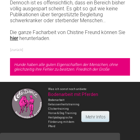
Dennoch ist es offensichtlich, dass ein Bereich bisher
völlig ausgespart scheint. Es gibt so gut wie keine
Publikationen über tiergestützte Begleitung
schwerkranker oder sterbender Menschen…
Die ganze Facharbeit von Chistine Freund können Sie
hier
herunterladen.
[zurück]
Hunde haben alle guten Eigenschaften der Menschen,
ohne
gleichzeitig ihre Fehler zu besitzen.
Friedrich der Große
Was ich sonst noch anbiete:
Bodenarbeit mit Pferden
Bodenarbeit
Gelassenheitstraining
Clickertraining
Horse & Dog Training
Heilpädagogische
Förderung mit dem
Pferd