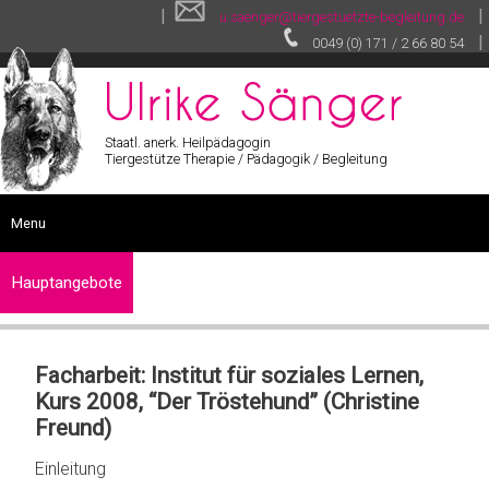
|
|
u.saenger@tiergestuetzte-begleitung.de
|
0049 (0) 171 / 2 66 80 54
Staatl. anerk. Heilpädagogin
Tiergestütze Therapie / Pädagogik / Begleitung
Menu
START
Hauptangebote
SEMINARE
Tiergestützte
SONSTIGE LEISTUNGEN
Therapie
Facharbeit: Institut für soziales Lernen,
VITA
Kurs 2008, “Der Tröstehund” (Christine
Tiergestützte
VIDEOS
Pädagogik
Freund)
TEXTE
Einleitung
Tiergestützte
GALERIE